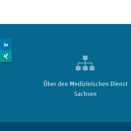
Zur LinkedIn Seite: https://www.linkedin.com/compan
Zur Xing Seite: https://www.xing.com/pages/medizinis
Über den Medizinischen Dienst
Sachsen