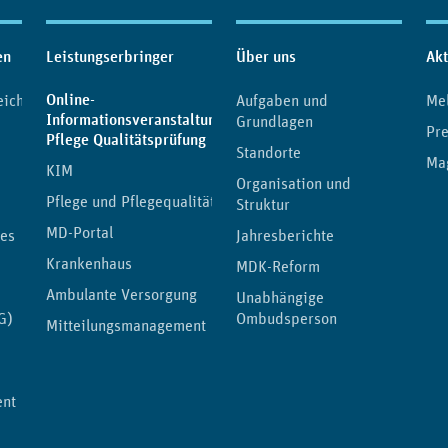
en
Leistungserbringer
Über uns
Akt
Online-
eichnis
Aufgaben und
Me
Informationsveranstaltungen
Grundlagen
Pre
(aktuelle Seite)
Pflege Qualitätsprüfung
Standorte
Ma
KIM
Organisation und
Pflege und Pflegequalität
Struktur
MD-Portal
tes
Jahresberichte
Krankenhaus
MDK-Reform
Ambulante Versorgung
Unabhängige
G)
Ombudsperson
Mitteilungsmanagement
ent