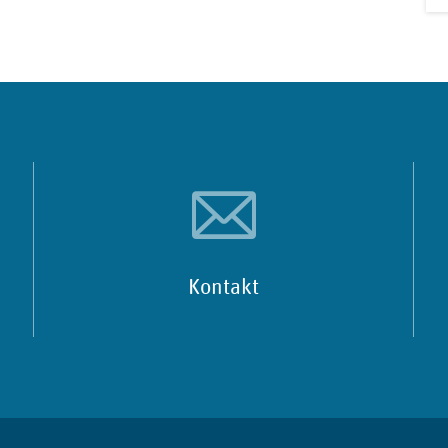
y/medizinischer-dienst-sachsen/?viewAsMember=true
cher-dienst-sachsen
Kontakt