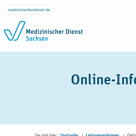
Zum Inhalt springen
medizinischerdienst.de
Online-Inf
Sie sind hier:
Onli
Startseite
Leistungserbringer