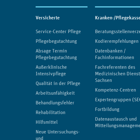
Inhaltsübersicht
Versicherte
Kranken-/Pflegekass
Service-Center Pflege
Beratungsstellenverz
Pflegebegutachtung
Kodierempfehlungen
Absage Termin
Datenbanken /
Pflegebegutachtung
Fachinformationen
Außerklinische
Fachreferenten des
Intensivpflege
Medizinischen Diens
Sachsen
Qualität in der Pflege
Kompetenz-Centren
Arbeitsunfähigkeit
Expertengruppen (SE
Behandlungsfehler
Fortbildung
Rehabilitation
Datenaustausch und
Hilfsmittel
Mitteilungsmanagem
Neue Untersuchungs-
und